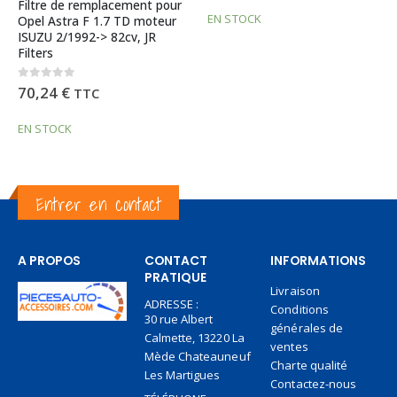
EN STOCK
EN STOCK
Entrer en contact
A PROPOS
CONTACT
INFORMATIONS
PRATIQUE
Livraison
ADRESSE :
Conditions
30 rue Albert
générales de
Calmette, 13220 La
ventes
Mède Chateauneuf
Charte qualité
Les Martigues
Contactez-nous
TÉLÉPHONE:
Paiement en 2 fois
+33 6 27 95 84 36
sans frais
EMAIL:
Paiement sécurisé
contact@piecesauto-
Cinq conseils pour
accessoires.com
payer sans soucis
JOURS/HEURES DE