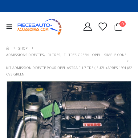
0
SHOP
ADMISSIONS DIRECTES
,
FILTRES
,
FILTRES GREEN
,
OPEL
,
SIMPLE CÔNE
KIT ADMISSION DIRECTE POUR OPEL ASTRA F 1.7 TDS (ISUZU) APRÈS 1991 (82
CV), GREEN