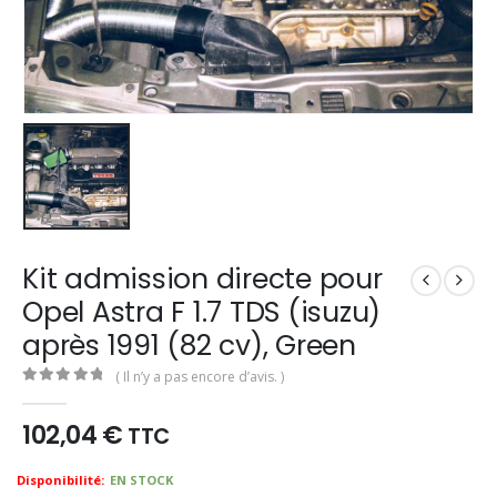
Kit admission directe pour
Opel Astra F 1.7 TDS (isuzu)
après 1991 (82 cv), Green
( Il n’y a pas encore d’avis. )
0
out of 5
102,04
€
TTC
Availability:
EN STOCK