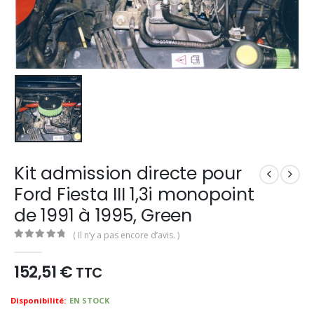
Kit admission directe pour
Ford Fiesta III 1,3i monopoint
de 1991 à 1995, Green
( Il n’y a pas encore d’avis. )
0
out of 5
152,51
€
TTC
Availability:
EN STOCK