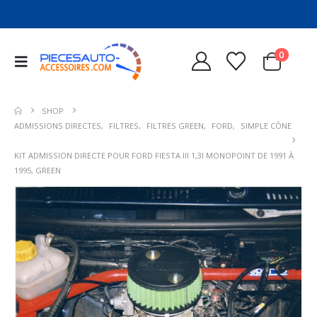
0
SHOP
ADMISSIONS DIRECTES
,
FILTRES
,
FILTRES GREEN
,
FORD
,
SIMPLE CÔNE
KIT ADMISSION DIRECTE POUR FORD FIESTA III 1,3I MONOPOINT DE 1991 À
1995, GREEN