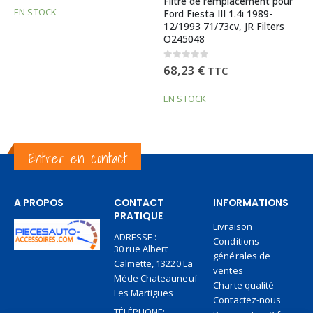
Filtre de remplacement pour
EN STOCK
Ford Fiesta III 1.4i 1989-
12/1993 71/73cv, JR Filters
O245048
0
out of 5
68,23
€
TTC
EN STOCK
Entrer en contact
A PROPOS
CONTACT
INFORMATIONS
PRATIQUE
Livraison
ADRESSE :
Conditions
30 rue Albert
générales de
Calmette, 13220 La
ventes
Mède Chateauneuf
Charte qualité
Les Martigues
Contactez-nous
TÉLÉPHONE: