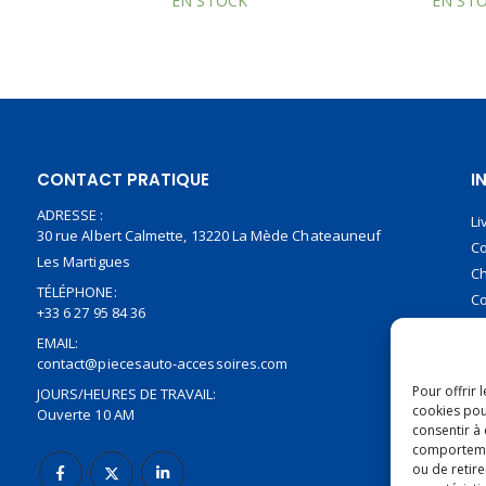
EN STOCK
EN ST
CONTACT PRATIQUE
I
ADRESSE :
Li
30 rue Albert Calmette, 13220 La Mède Chateauneuf
Co
Les Martigues
Ch
TÉLÉPHONE:
Co
+33 6 27 95 84 36
Pa
EMAIL:
Pa
contact@piecesauto-accessoires.com
Ci
JOURS/HEURES DE TRAVAIL:
Pour offrir 
Ouverte 10 AM
cookies pou
consentir à
comportement
ou de retire