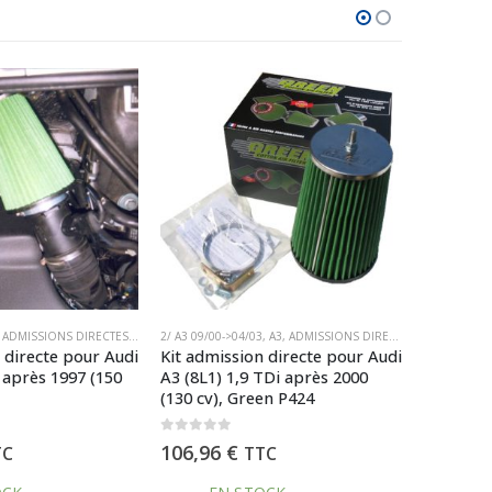
ÔNE
LTRES GREEN
,
A3
,
ADMISSIONS DIRECTES
,
PIECES PAR MARQUE
,
AUDI
155
,
,
ADMISSIONS DIRECTES
,
AUDI
SIMPLE CÔNE
,
FILTRES
,
FILTRES GREEN
,
ALFA ROMÉO
,
PIECES PAR MARQUE
,
ALFA ROMÉO
ADMISSIONS
,
FI
,
S
 directe pour Audi
Kit admission directe pour Alfa
Kit admi
TDi après 2000
Romeo 155 2,0 16V après 1995
Bmw Seri
en P424
(150 cv), Green P523
1985 à 1
0
out of 5
0
out of 5
144,48
€
106,96
TC
TTC