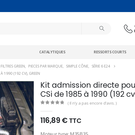
CATALYTIQUES
RESSORTS COURTS
FILTRES GREEN
,
PIECES PAR MARQUE
,
SIMPLE CÔNE
,
SÉRIE 6 E24
 À 1990 (192 CV), GREEN
Kit admission directe po
CSi de 1985 à 1990 (192 cv
( Il n’y a pas encore d’avis. )
0
out of 5
116,89
€
TTC
Moteur type: M35B35