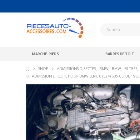
MARCHE-PIEDS
BARRES DE TOIT
SHOP
ADMISSIONS DIRECTES
,
BMW
,
BMW
,
FILTRES
,
KIT ADMISSION DIRECTE POUR BMW SERIE 6 (E24) 635 CSI DE 1985