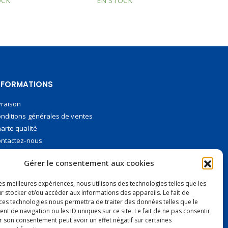
OCK
EN STOCK
EN
NFORMATIONS
vraison
nditions générales de ventes
arte qualité
ntactez-nous
iement en 2 fois sans frais
iement sécurisé
Gérer le consentement aux cookies
nq conseils pour payer sans soucis
les meilleures expériences, nous utilisons des technologies telles que les
r stocker et/ou accéder aux informations des appareils. Le fait de
 ces technologies nous permettra de traiter des données telles que le
 de navigation ou les ID uniques sur ce site. Le fait de ne pas consentir
r son consentement peut avoir un effet négatif sur certaines