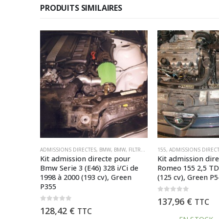
PRODUITS SIMILAIRES
EN
BMW
,
PIECES PAR MARQUE
,
FILTRES
,
FILTRES GREEN
155
,
ADMISSIONS DIRECTES
,
SIMPLE CÔNE
,
PIECES PAR MARQUE
,
ALFA ROMÉO
,
SÉRIE 3 E46 II 01->05
,
ALFA ROMÉO
ADMISSIONS DIRECTES
,
,
SIMPLE CÔNE
FILTRES
,
FILTRE
,
pour
Kit admission directe pour Alfa
Kit admission dir
i/Ci de
Romeo 155 2,5 TD après 1993
Bmw Serie 3 (E46)
Green
(125 cv), Green P542
2002 (115 cv), Gr
0
out of 5
0
out of 5
137,96
€
106,96
€
TTC
TTC