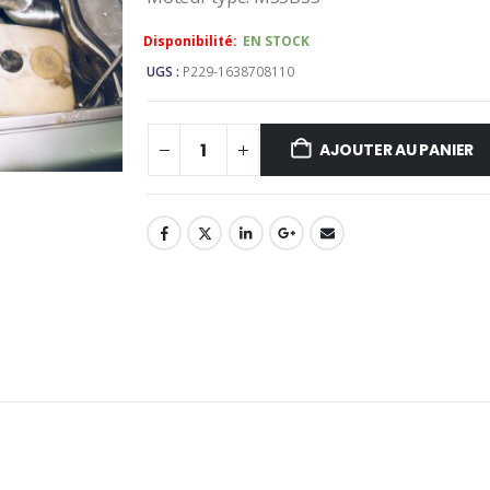
Availability:
EN STOCK
UGS :
P229-1638708110
AJOUTER AU PANIER