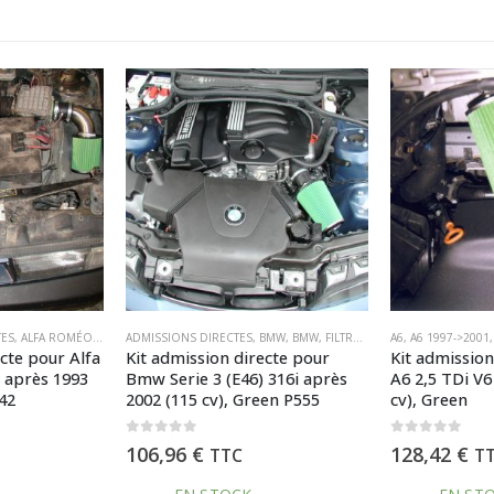
S GREEN
BMW
,
BMW
,
PIECES PAR MARQUE
,
FILTRES
,
FILTRES GREEN
A6
,
A6 1997->2001
,
SIMPLE CÔNE
,
PIECES PAR MARQUE
,
ADMISSIONS DIRECTES
,
SÉRIE 3 E46 II 01->05
,
AUDI
2/ A3 09/00->04/03
,
AUDI
,
,
FILTRES
SIMPLE C
,
FI
ecte pour
Kit admission directe pour Audi
Kit admission
 316i après
A6 2,5 TDi V6 après 1997 (150
A3 (8L1) 1,9 
een P555
cv), Green
(130 cv), Gre
0
out of 5
0
out of 5
128,42
€
106,96
€
TTC
T