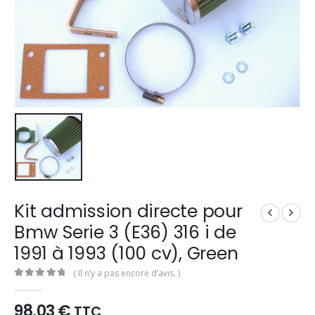
Kit admission directe pour
Bmw Serie 3 (E36) 316 i de
1991 à 1993 (100 cv), Green
( Il n’y a pas encore d’avis. )
0
out of 5
98,03
€
TTC