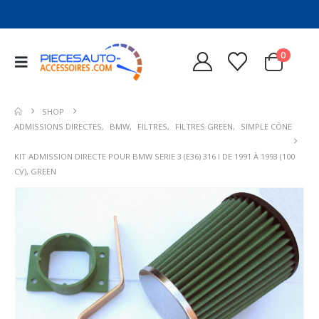
0
SHOP
ADMISSIONS DIRECTES
,
BMW
,
FILTRES
,
FILTRES GREEN
,
SIMPLE CÔNE
KIT ADMISSION DIRECTE POUR BMW SERIE 3 (E36) 316 I DE 1991 À 1993 (100
CV), GREEN