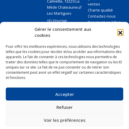
Calmette, 13220 La
ventes
Mède Chateauneuf
Charte qualité
Les Martigues
Contactez-nous
TÉLÉPHONE:
Paiement en 2 fois
+33 6 27 95 84 36
sans frais
Gérer le consentement aux
EMAIL:
Paiement sécurisé
cookies
contact@piecesauto-
Cinq conseils pour
accessoires.com
payer sans soucis
Pour offrir les meilleures expériences, nous utilisons des technologies
telles que les cookies pour stocker et/ou accéder aux informations des
JOURS/HEURES DE
TRAVAIL:
appareils. Le fait de consentir à ces technologies nous permettra de
Ouverte 10 AM
traiter des données telles que le comportement de navigation ou les ID
uniques sur ce site. Le fait de ne pas consentir ou de retirer son
consentement peut avoir un effet négatif sur certaines caractéristiques
et fonctions.
Accepter
Refuser
Voir les préférences
Piecesauto Accessoires - Copyright © 2023 - Tous droits réservés -
Crawler Agency