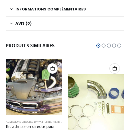
INFORMATIONS COMPLÉMENTAIRES
AVIS (0)
PRODUITS SIMILAIRES
GREEN
,
SIMPLE CÔNE
ADMISSIONS DIRECTES
,
BMW
,
FILTRES
,
FILTRES GREEN
Kit admission directe pour