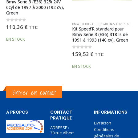
Bmw Serie 3 (E36) 318 iS
),
Coupé de 1993 à 1993 (140
cv), Green
BMW
,
FILTRES
,
FILTRES GREEN
,
SPEED'R STANDARD
0
out of 5
98,03
€
TTC
Kit Speed’R standard pour
Bmw Serie 3 (E36) 318 Is de
EN STOCK
1991 à 1993 (140 cv), Green
0
out of 5
159,53
€
TTC
EN STOCK
Entrer en contact
A PROPOS
CONTACT
INFORMATIONS
PRATIQUE
Livraison
ADRESSE :
Conditions
30 rue Albert
générales de