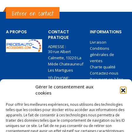
Entrer en contact
A PROPOS
CONTACT
INFORMATIONS
PRATIQUE
Livraison
ADRESSE :
Conditions
30 rue Albert
générales de
Calmette, 13220 La
ventes
Mède Chateauneuf
Charte qualité
Les Martigues
Contactez-nous
TÉLÉPHONE:
Paiement en 2 fois
+33 6 27 95 84 36
sans frais
Gérer le consentement aux
EMAIL:
Paiement sécurisé
cookies
contact@piecesauto-
Cinq conseils pour
accessoires.com
payer sans soucis
Pour offrir les meilleures expériences, nous utilisons des technologies
telles que les cookies pour stocker et/ou accéder aux informations des
JOURS/HEURES DE
TRAVAIL:
appareils. Le fait de consentir à ces technologies nous permettra de
Ouverte 10 AM
traiter des données telles que le comportement de navigation ou les ID
uniques sur ce site. Le fait de ne pas consentir ou de retirer son
consentement peut avoir un effet négatif sur certaines caractéristiques