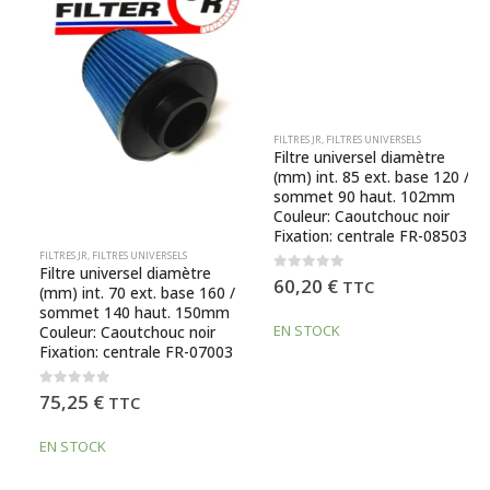
FILTRES JR
,
FILTRES UNIVERSELS
Filtre universel diamètre
(mm) int. 85 ext. base 120 /
sommet 90 haut. 102mm
Couleur: Caoutchouc noir
Fixation: centrale FR-08503
FILTRES JR
,
FILTRES UNIVERSELS
Filtre universel diamètre
0
out of 5
60,20
€
TTC
(mm) int. 70 ext. base 160 /
sommet 140 haut. 150mm
EN STOCK
Couleur: Caoutchouc noir
Fixation: centrale FR-07003
0
out of 5
75,25
€
TTC
EN STOCK