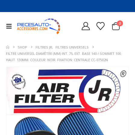
0
SHOP
FILTRES JR
,
FILTRES UNIVERSELS
FILTRE UNIVERSEL DIAMÈTRE (MM) INT. 75, EXT. BASE 140 / SOMMET 100.
HAUT. 130MM. COULEUR: NOIR. FIXATION: CENTRALE CC-07502N