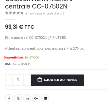
centrale CC-07502N
( Il n’y a pas encore d’avis. )
0
out of 5
93,31
€
TTC
Filtre universel CC-07502N JR FILTERS
Attention: convient pour des moteurs < à 270 cv.
Availability:
EN STOCK
UGS :
CC-07502N-jr
AJOUTER AU PANIER