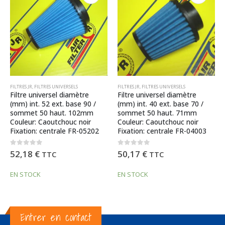
FILTRES JR
,
FILTRES UNIVERSELS
FILTRES JR
,
FILTRES UNIVERSELS
Filtre universel diamètre
Filtre universel diamètre
(mm) int. 40 ext. base 70 /
(mm) int. 75 ext. base 120 /
sommet 50 haut. 71mm
sommet 90 haut. 152mm
Couleur: Caoutchouc noir
Couleur: Caoutchouc noir
Fixation: centrale FR-04003
Fixation: centrale FR-07504
0
out of 5
0
out of 5
50,17
€
64,21
€
TTC
TTC
EN STOCK
EN STOCK
Entrer en contact