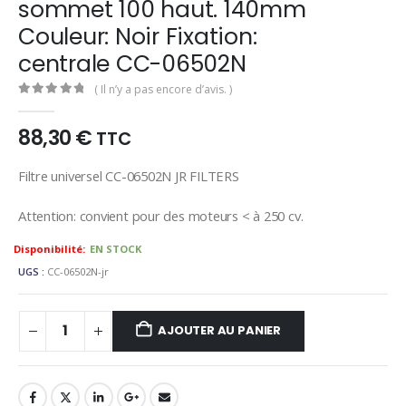
sommet 100 haut. 140mm
Couleur: Noir Fixation:
centrale CC-06502N
( Il n’y a pas encore d’avis. )
0
out of 5
88,30
€
TTC
Filtre universel CC-06502N JR FILTERS
Attention: convient pour des moteurs < à 250 cv.
Availability:
EN STOCK
UGS :
CC-06502N-jr
AJOUTER AU PANIER