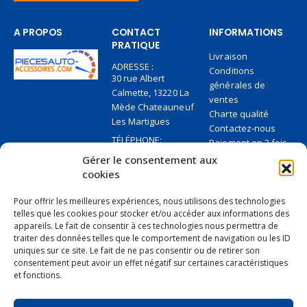
A PROPOS
CONTACT
INFORMATIONS
PRATIQUE
Livraison
ADRESSE :
Conditions
30 rue Albert
générales de
Calmette, 13220 La
ventes
Mède Chateauneuf
Charte qualité
Les Martigues
Contactez-nous
TÉLÉPHONE:
Paiement en 2 fois
+33 6 27 95 84 36
sans frais
Gérer le consentement aux
EMAIL:
Paiement sécurisé
cookies
contact@piecesauto-
Cinq conseils pour
accessoires.com
payer sans soucis
Pour offrir les meilleures expériences, nous utilisons des technologies
telles que les cookies pour stocker et/ou accéder aux informations des
JOURS/HEURES DE
TRAVAIL:
appareils. Le fait de consentir à ces technologies nous permettra de
Ouverte 10 AM
traiter des données telles que le comportement de navigation ou les ID
uniques sur ce site. Le fait de ne pas consentir ou de retirer son
consentement peut avoir un effet négatif sur certaines caractéristiques
et fonctions.