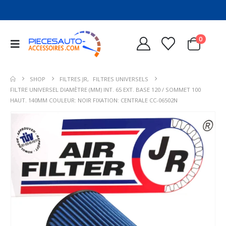
0
SHOP
FILTRES JR
,
FILTRES UNIVERSELS
FILTRE UNIVERSEL DIAMÈTRE (MM) INT. 65 EXT. BASE 120 / SOMMET 100
HAUT. 140MM COULEUR: NOIR FIXATION: CENTRALE CC-06502N